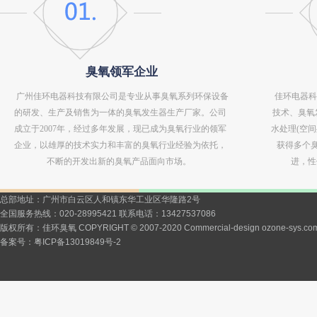
臭氧领军企业
广州佳环电器科技有限公司是专业从事臭氧系列环保设备
佳环电器科
的研发、生产及销售为一体的臭氧发生器生产厂家。公司
技术、臭氧
成立于2007年，经过多年发展，现已成为臭氧行业的领军
水处理(空
企业，以雄厚的技术实力和丰富的臭氧行业经验为依托，
获得多个
不断的开发出新的臭氧产品面向市场。
进，性
总部地址：广州市白云区人和镇东华工业区华隆路2号
全国服务热线：020-28995421 联系电话：13427537086
版权所有：佳环臭氧 COPYRIGHT © 2007-2020 Commercial-design ozone-sys.co
备案号：
粤ICP备13019849号-2