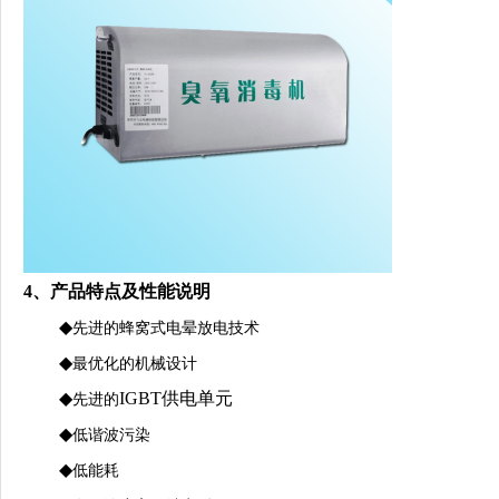
4、产品特点及性能说明
◆
先进的蜂窝式电晕放电技术
◆
最优化的机械设计
◆
IGBT供电单元
先进的
◆
低谐波污染
◆
低能耗