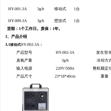
HY-00
1
-
3A
3
g/h
移动式
1
台
HY-009-3A
3
g/h
壁挂式
1
台
货期：
1
个工作日。质保：1年。
3、产品介绍
3.1
HY-00
2
-
3A
移动式
：
产品型号
HY-00
2
-
3A
发生管/
臭氧产量
3
g/h
冷却方
输入电源
220
V/50Hz
整机额定
产品尺寸
23
*
18
*
40
cm
重量