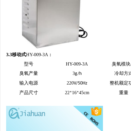
3.3移动式
HY-009-3A
：
型号
HY-009-3A
臭氧模块
臭氧产量
3
冷却方
g/h
输入电源
220
整机额定
V/50Hz
产品尺寸
22
16
45
cm
重量
*
*