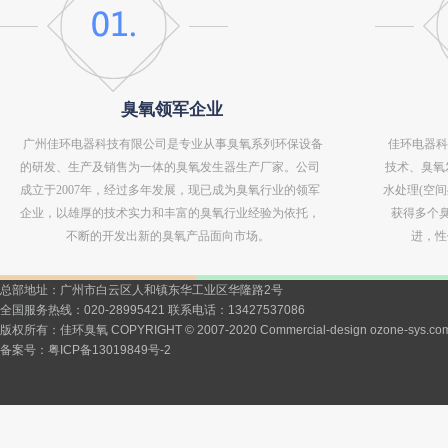
臭氧领军企业
广州佳环电器科技有限公司是专业从事臭氧系列环保设备
佳环电器科
的研发、生产及销售为一体的臭氧发生器生产厂家。公司
技术、臭氧
成立于2007年，经过多年发展，现已成为臭氧行业的领军
水处理(空
企业，以雄厚的技术实力和丰富的臭氧行业经验为依托，
获得多个
不断的开发出新的臭氧产品面向市场。
进，性
总部地址：广州市白云区人和镇东华工业区华隆路2号
全国服务热线：020-28995421 联系电话：13427537086
版权所有：佳环臭氧 COPYRIGHT © 2007-2020 Commercial-design ozone-sys.co
备案号：
粤ICP备13019849号-2