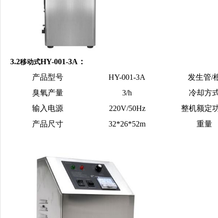
3.2
HY-001-3A：
移动式
产品型号
HY-001-3A
发生管/
臭氧产量
3
/h
冷却方
输入电源
220
V/50Hz
整机额定
产品尺寸
32
*
26
*
52
m
重量