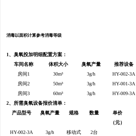
消毒以面积计算参考消毒等级
1、臭氧投加明细配置方案：
车间名称
体积大小
臭氧产量
推荐设备
房间1
30m³
3
g/h
HY-00
2
-
3A
房间2
50m³
3
g/h
HY-00
1
-
3A
房间3
60m³
3
g/h
HY-009-3A
2、所需臭氧设备报价清单：
产品型号
臭氧产量
规格
数量
单价
（元）
HY-00
2
-
3A
3
g/h
移动式
2
台