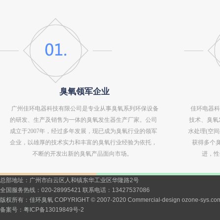
臭氧领军企业
广州佳环电器科技有限公司是专业从事臭氧系列环保设备
佳环电器科
的研发、生产及销售为一体的臭氧发生器生产厂家。公司
技术、臭氧
成立于2007年，经过多年发展，现已成为臭氧行业的领军
水处理(空
企业，以雄厚的技术实力和丰富的臭氧行业经验为依托，
获得多个
不断的开发出新的臭氧产品面向市场。
进，性
总部地址：广州市白云区人和镇东华工业区华隆路2号
全国服务热线：020-28995421 联系电话：13427537086
版权所有：佳环臭氧 COPYRIGHT © 2007-2020 Commercial-design ozone-sys.co
备案号：
粤ICP备13019849号-2