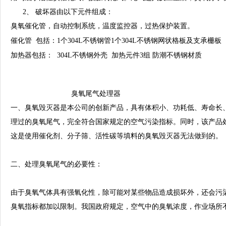
2、
破坏器由以下元件组成：
臭氧催化管，自动控制系统，温度监控器，过热保护装置。
催化管
包括：
1
个
304L
不锈钢管
1
个
304L
不锈钢网状格板及支承栅板
加热器包括：
304L
不锈钢外壳
加热元件
3
组
防潮不锈钢材质
臭氧尾气处理器
一、臭氧毁灭器是本公司的创新产品，具有体积小、功耗低、寿命长
理过的臭氧尾气，完全符合国家规定的空气污染指标。同时，该产品
这是使用催化剂、分子筛、活性碳等填料的臭氧毁灭器无法做到的。
二、
处理臭氧尾气的必要性：
由于臭氧气体具有强氧化性，除可能对某些物品造成损坏外，还会污
臭氧指标都加以限制。我国政府规定，空气中的臭氧浓度，作业场所