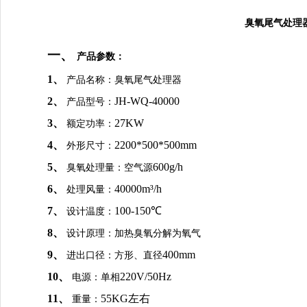
臭氧尾气处理
一、
产品参数：
1、
产品名称：臭氧尾气处理器
2、
JH-WQ-40000
产品型号：
3、
27KW
额定功率：
4、
2200*500*500mm
外形尺寸：
5、
600g/h
臭氧处理量：空气源
6、
40000m³/h
处理风量：
7、
100-150℃
设计温度：
8、
设计原理：加热臭氧分解为氧气
9、
400mm
进出口径：方形、直径
10、
220V/50Hz
电源：单相
11、
55KG左右
重量：