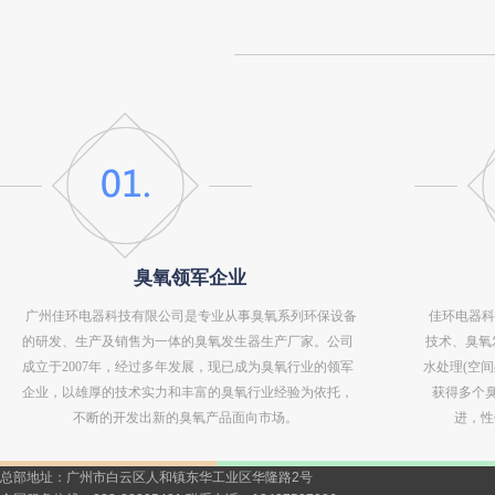
臭氧领军企业
广州佳环电器科技有限公司是专业从事臭氧系列环保设备
佳环电器科
的研发、生产及销售为一体的臭氧发生器生产厂家。公司
技术、臭氧
成立于2007年，经过多年发展，现已成为臭氧行业的领军
水处理(空
企业，以雄厚的技术实力和丰富的臭氧行业经验为依托，
获得多个
不断的开发出新的臭氧产品面向市场。
进，性
总部地址：广州市白云区人和镇东华工业区华隆路2号