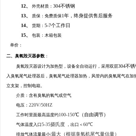
12、
304不锈钢
外壳材质：
13、
1年，终身提供售后服务
质保：免费质保
14、
5-7个工作日
货期：
15、
包装：木箱包装
单价：
二、臭氧毁灭器参数
：
304不
臭氧毁灭器设计为加热型，设备全自动运行，采用双层
入臭氧尾气处理器后，臭氧尾气处理器加热，风管内的臭氧尾气在加
立支架，控制电箱。
介质：
含有臭氧的氧气或空气
220V/50HZ
电压：
100-150
℃（自由调节）
工作时里面最高温度约
5-35摄氏度
60℃
气体温度入口
，
出口＜
/最大（根据臭氧机尾气量估量）
排放气体流量最小