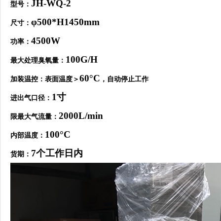
JH-WQ-2
型号：
φ500*H1450mm
尺寸：
4500W
功率：
100G/H
最大
处
理
臭氧
量：
60
°C
加装
温
控：表面
温
度＞
，
自动
停止工作
1寸
进
出
气
口径
：
2000
L/min
限最大气流量：
100°C
内
部
温
度：
7个工作日内
货
期：