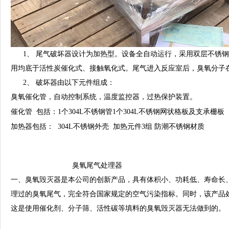
1、
尾气破坏器设计为加热型。设备全自动运行，采用双层不锈钢
用均底于活性炭催化式、接触氧化式。尾气进入反应室后，臭氧分子
2、
破坏器由以下元件组成：
臭氧催化管，自动控制系统，温度监控器，过热保护装置。
催化管
包括：
1
个
304L
不锈钢管
1
个
304L
不锈钢网状格板及支承栅板
加热器包括：
304L
不锈钢外壳
加热元件
3
组
防潮不锈钢材质
臭氧尾气处理器
一、臭氧毁灭器是本公司的创新产品，具有体积小、功耗低、寿命长
理过的臭氧尾气，完全符合国家规定的空气污染指标。同时，该产品
这是使用催化剂、分子筛、活性碳等填料的臭氧毁灭器无法做到的。