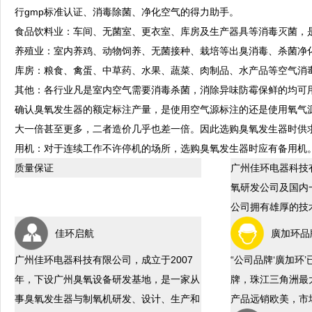
行gmp标准认证、消毒除菌、净化空气的得力助手。
食品饮料业：车间、无菌室、更衣室、库房及生产器具等消毒灭菌，是
养殖业：室内养鸡、动物饲养、无菌接种、栽培等出臭消毒、杀菌净
库房：粮食、禽蛋、中草药、水果、蔬菜、肉制品、水产品等空气消
其他：各行业凡是室内空气需要消毒杀菌，消除异味防霉保鲜的均可
确认臭氧发生器的额定标注产量，是使用空气源标注的还是使用氧气
大一倍甚至更多，二者造价几乎也差一倍。因此选购臭氧发生器时供
用机：对于连续工作不许停机的场所，选购臭氧发生器时应有备用机
质量保证
广州佳环电器科技
氧研发公司及国内
公司拥有雄厚的技
佳环启航
廣加环品
广州佳环电器科技有限公司，成立于2007
“公司品牌‘廣加环
年，下设广州臭氧设备研发基地，是一家从
牌，珠江三角洲最
事臭氧发生器与制氧机研发、设计、生产和
产品远销欧美，市