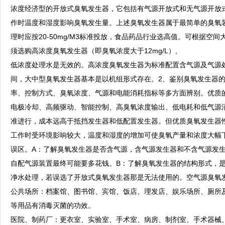
浓度经济型的开放式臭氧发生器，它包括有气源开放式和无气源开放
作时温度和湿度影响臭氧发生量。上述臭氧发生器属于最简单的臭氧
理时应按20-50mg/M3标准投放，食品药品行业选高值。可根据
须选购高浓度臭氧发生器（即臭氧浓度大于12mg/L）,
低浓度处理水是无效的。高浓度臭氧发生器为标准配置含气源及气源处理
间，大中型臭氧发生器基本是以机组形式存在。2、鉴别臭氧发生器
率、控制方式、臭氧浓度、气源和电能消耗指标等多方面辨别。优质
电极冷却、高频驱动、智能控制、高臭氧浓度输出、低电耗和低气源
准进行，成本远高于抵挡发生器和低配置发生器。但优质臭氧发生器
工作时受环境影响较大，温度和湿度的增加可使臭氧产量和浓度大幅
误区。A：了解臭氧发生器是否含气源，含气源发生器和不含气源发
自配气源装置最终可能要多花钱。B：了解臭氧发生器的结构形式，
净水处理，若误选了开放式臭氧发生器那是无法使用的。空气源臭氧
公共场所：档案馆、图书馆、宾馆、饭店、理发店、娱乐场所、厕所
等用品有消毒灭菌的功效。
医院、制药厂：更衣室、实验室、手术室、病房、制剂室、手术器械